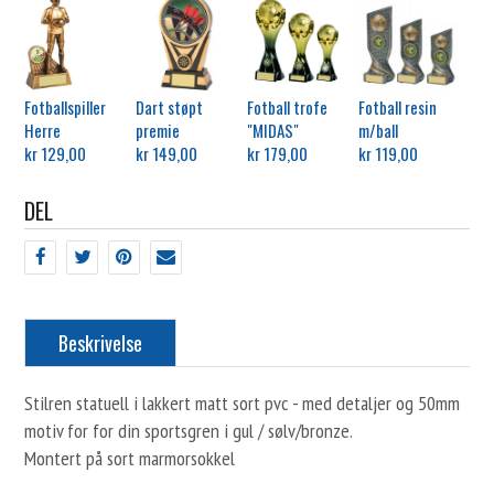
Fotballspiller
Dart støpt
Fotball trofe
Fotball resin
Herre
premie
"MIDAS"
m/ball
kr 129,00
kr 149,00
kr 179,00
kr 119,00
DEL
Beskrivelse
Stilren statuell i lakkert matt sort pvc - med detaljer og 50mm
motiv for for din sportsgren i gul / sølv/bronze.
Montert på sort marmorsokkel