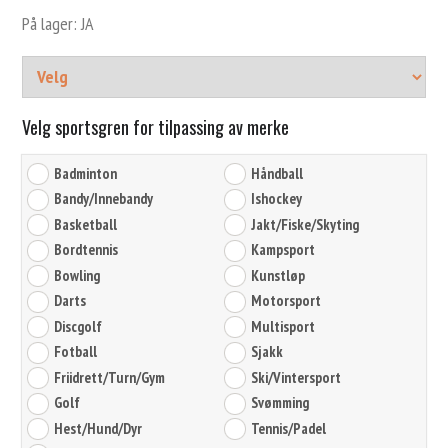
På lager: JA
Velg sportsgren for tilpassing av merke
Badminton
Håndball
Bandy/Innebandy
Ishockey
Basketball
Jakt/Fiske/Skyting
Bordtennis
Kampsport
Bowling
Kunstløp
Darts
Motorsport
Discgolf
Multisport
Fotball
Sjakk
Friidrett/Turn/Gym
Ski/Vintersport
Golf
Svømming
Hest/Hund/Dyr
Tennis/Padel