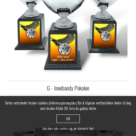
G - Innebandy Pokalen
kr 189,00
Dette nettstedet bruker cookies (informasjonskapsler) for å tilpasse nettbutikken bedre til deg
som bruker.
Klikk OK hvis du godtar dette
OK
Les mer om cookies og personvern her